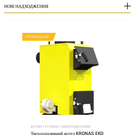
НОВІ НАДХОДЖЕННЯ
РОЗПРОДАЖ!
КОТЛИ З РУЧНИМ ЗАВАНТАЖЕННЯМ
ти в кошик
Твердопаливний котел KRONAS EKO