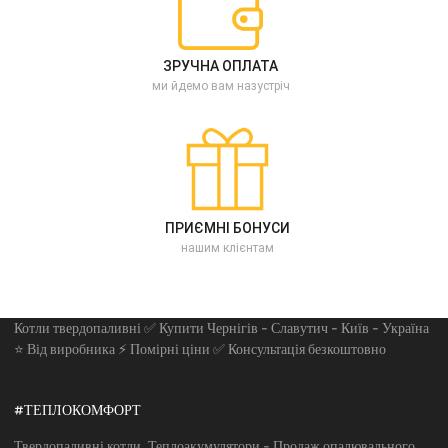
ЗРУЧНА ОПЛАТА
ми йдемо вам назустріч
ПРИЄМНІ БОНУСИ
нашим клієнтам
Котли твердопаливні ✅ Купити Чернігів - Славутич - Київ - Україна
⭐ Від виробника ⚡ Помірні ціни ✅ Консультація безкоштовно
#ТЕПЛОКОМФОРТ
Твердопаливні котли. Теплоакумулятори - Продаж опалювального