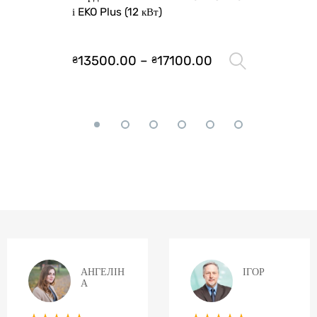
і EKO Plus (12 кВт)
13500.00
–
17100.00
₴
₴
Оберіть 
АНГЕЛІН
ІГОР
А