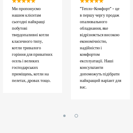
Ми пропонуємо
"Тепло-Комфорт" - це
нашим клієнтам
в першу чергу продаж
сьогодні найкращі
опалювального
побутові
обладнання, яке
твердопаливні котли
відрізняється високою
класичного типу,
економічністю,
котли тривалого
надійністю і
горіння для приватних
комфортом
осель і великих
експлуатації. Наші
господарських
консультанти
приміщень, котли на
допоможуть підібрати
пелетах, дровах тощо.
найкращий варіант для
вас.