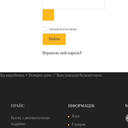
Запам'ятати мене
Увійти
Втратили свій пароль?
 Від виробника ⚡ Помірні ціни ✅ Консультація безкоштовно
ПРАЙС
ІНФОРМАЦІЯ:
М
Блог
Котли з автоматичною
подачею
Галерея