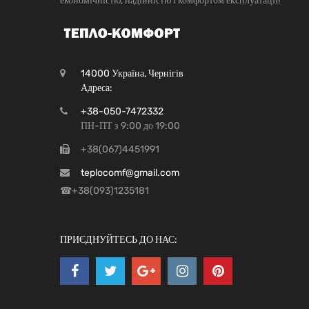
економічністю, надійністю і комфортом експлуатації!
14000 Україна, Чернігів
Адреса:
+38-050-7472332
ПН-ПТ з 9:00 до 19:00
+38(067)4451991
teplocomf@gmail.com
☎+38(093)1235181
ПРИЄДНУЙТЕСЬ ДО НАС: