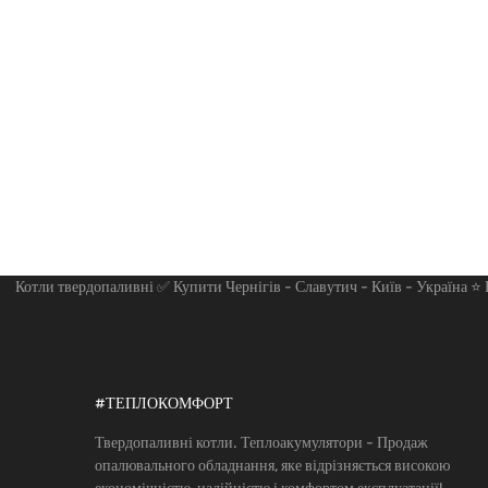
Котли твердопаливні ✅ Купити Чернігів - Славутич - Київ - Україна ⭐
#ТЕПЛОКОМФОРТ
Твердопаливні котли. Теплоакумулятори - Продаж
опалювального обладнання, яке відрізняється високою