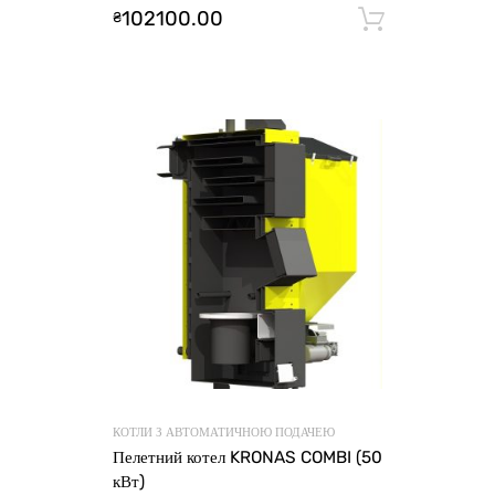
102100.00
₴
Додати 
КОТЛИ З АВТОМАТИЧНОЮ ПОДАЧЕЮ
Пелетний котел KRONAS COMBI (50
кВт)