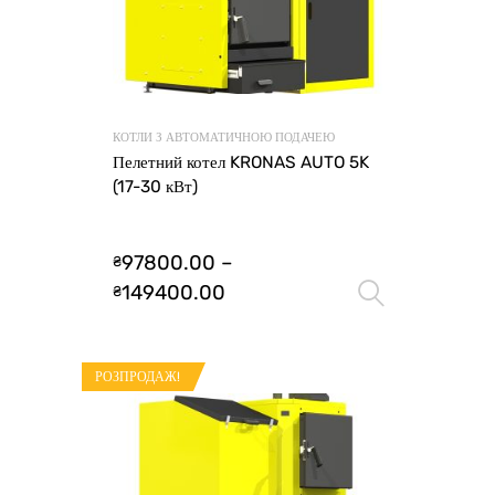
КОТЛИ З АВТОМАТИЧНОЮ ПОДАЧЕЮ
Пелетний котел KRONAS AUTO 5K
(17-30 кВт)
97800.00
–
₴
149400.00
₴
Оберіть 
РОЗПРОДАЖ!