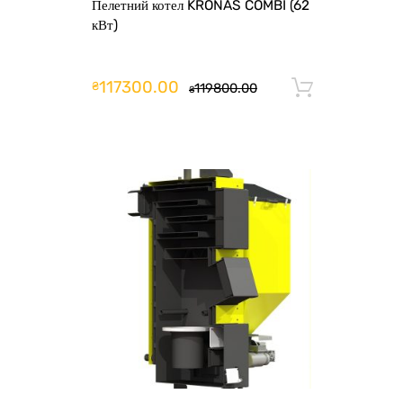
Пелетний котел KRONAS COMBI (62
кВт)
117300.00
₴
119800.00
Додати 
₴