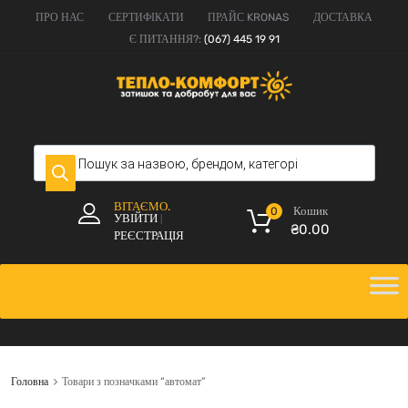
ПРО НАС
СЕРТИФІКАТИ
ПРАЙС KRONAS
ДОСТАВКА
Є ПИТАННЯ?:
(067) 445 19 91
ВІТАЄМО.
Кошик
0
УВІЙТИ
|
₴
0.00
РЕЄСТРАЦІЯ
Головна
Товари з позначками “автомат”