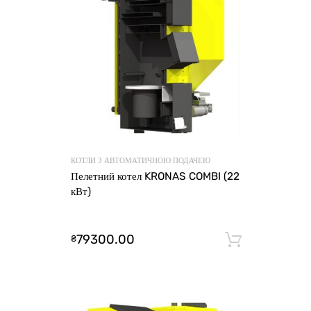
КОТЛИ З АВТОМАТИЧНОЮ ПОДАЧЕЮ
Пелетний котел KRONAS COMBI (22
кВт)
79300.00
₴
Додати 