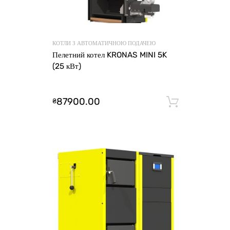
КОТЛИ З АВТОМАТИЧНОЮ ПОДАЧЕЮ
Пелетний котел KRONAS MINI 5K
(25 кВт)
87900.00
₴
Додати 