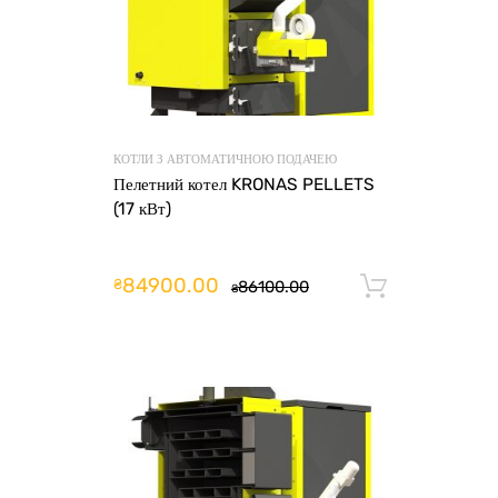
КОТЛИ З АВТОМАТИЧНОЮ ПОДАЧЕЮ
Пелетний котел KRONAS PELLETS
(17 кВт)
84900.00
₴
86100.00
Додати 
₴