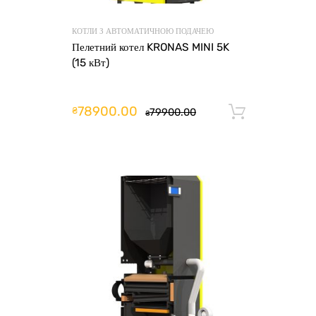
КОТЛИ З АВТОМАТИЧНОЮ ПОДАЧЕЮ
Пелетний котел KRONAS MINI 5K
(15 кВт)
78900.00
₴
79900.00
Додати 
₴