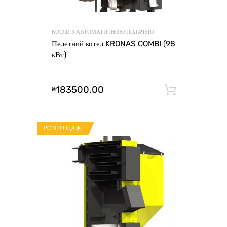
КОТЛИ З АВТОМАТИЧНОЮ ПОДАЧЕЮ
Пелетний котел KRONAS COMBI (98
кВт)
183500.00
₴
Додати 
РОЗПРОДАЖ!