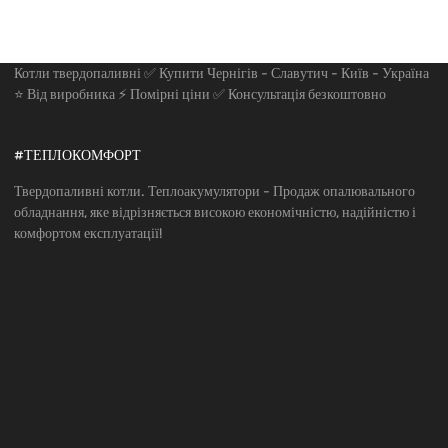
Котли твердопаливні ✅ Купити Чернігів - Славутич - Київ - Україна
⭐ Від виробника ⚡ Помірні ціни ✅ Консультація безкоштовно
#ТЕПЛОКОМФОРТ
Твердопаливні котли. Теплоакумулятори - Продаж опалювального
обладнання, яке відрізняється високою економічністю, надійністю і
комфортом експлуатації!