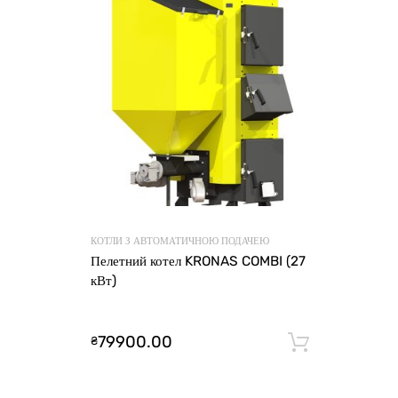
КОТЛИ З АВТОМАТИЧНОЮ ПОДАЧЕЮ
Пелетний котел KRONAS COMBI (27
кВт)
79900.00
₴
Додати 