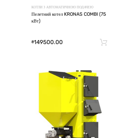
КОТЛИ З АВТОМАТИЧНОЮ ПОДАЧЕЮ
Пелетний котел KRONAS COMBI (75
кВт)
149500.00
₴
Додати 