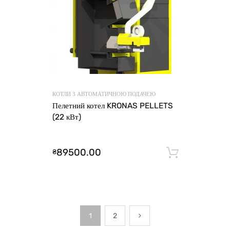
КОТЛИ З АВТОМАТИЧНОЮ ПОДАЧЕЮ
Пелетний котел KRONAS PELLETS
(22 кВт)
89500.00
₴
Додати 
1
2