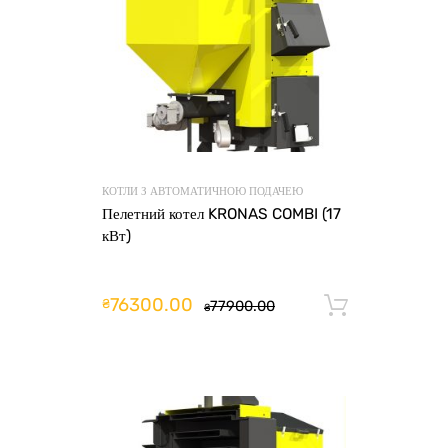
КОТЛИ З АВТОМАТИЧНОЮ ПОДАЧЕЮ
Пелетний котел KRONAS COMBI (17
кВт)
76300.00
₴
77900.00
Додати 
₴