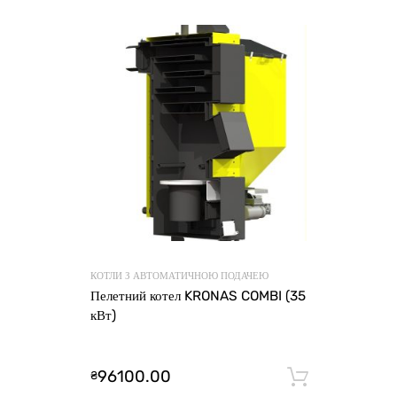
КОТЛИ З АВТОМАТИЧНОЮ ПОДАЧЕЮ
Пелетний котел KRONAS COMBI (35
кВт)
96100.00
₴
Додати 