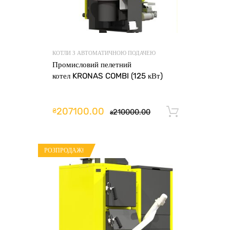
КОТЛИ З АВТОМАТИЧНОЮ ПОДАЧЕЮ
Промисловий пелетний
котел KRONAS COMBI (125 кВт)
207100.00
₴
210000.00
Додати 
₴
РОЗПРОДАЖ!