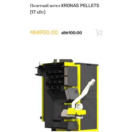
Пелетний котел KRONAS PELLETS
(17 кВт)
84900.00
₴
86100.00
Додати 
₴