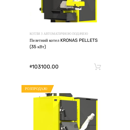
КОТЛИ З АВТОМАТИЧНОЮ ПОДАЧЕЮ
Пелетний котел KRONAS PELLETS
(35 кВт)
103100.00
₴
Додати 
РОЗПРОДАЖ!