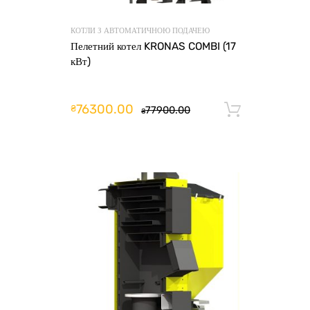
КОТЛИ З АВТОМАТИЧНОЮ ПОДАЧЕЮ
Пелетний котел KRONAS COMBI (17
кВт)
76300.00
₴
77900.00
Додати 
₴