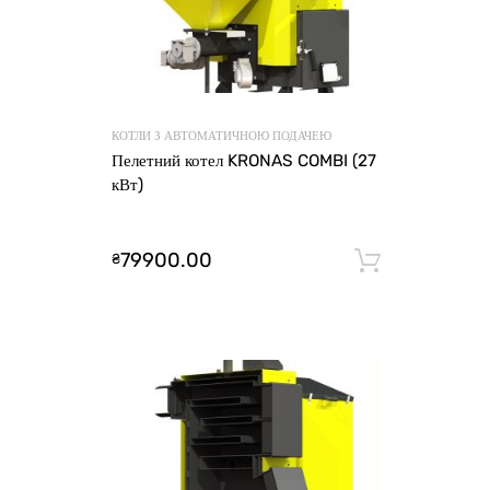
КОТЛИ З АВТОМАТИЧНОЮ ПОДАЧЕЮ
Пелетний котел KRONAS COMBI (27
кВт)
79900.00
₴
Додати 