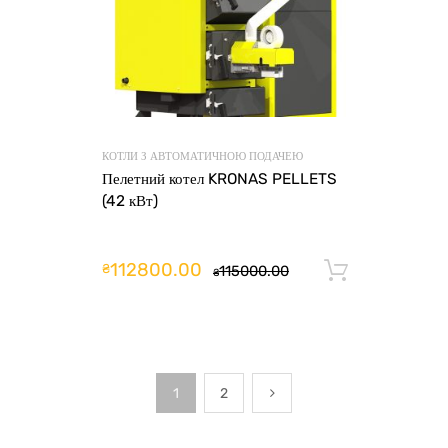
КОТЛИ З АВТОМАТИЧНОЮ ПОДАЧЕЮ
Пелетний котел KRONAS PELLETS
(42 кВт)
112800.00
₴
115000.00
Додати 
₴
1
2