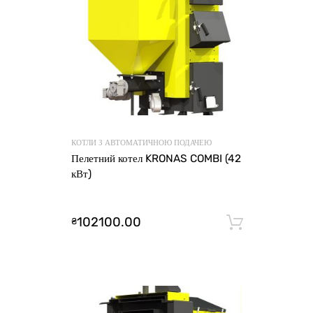
КОТЛИ З АВТОМАТИЧНОЮ ПОДАЧЕЮ
Пелетний котел KRONAS COMBI (42
кВт)
102100.00
₴
Додати 