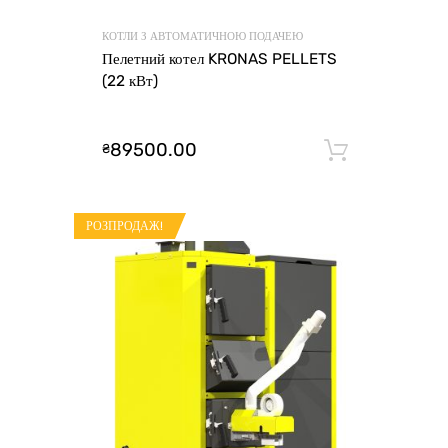
КОТЛИ З АВТОМАТИЧНОЮ ПОДАЧЕЮ
Пелетний котел KRONAS PELLETS
(22 кВт)
89500.00
₴
Додати 
РОЗПРОДАЖ!