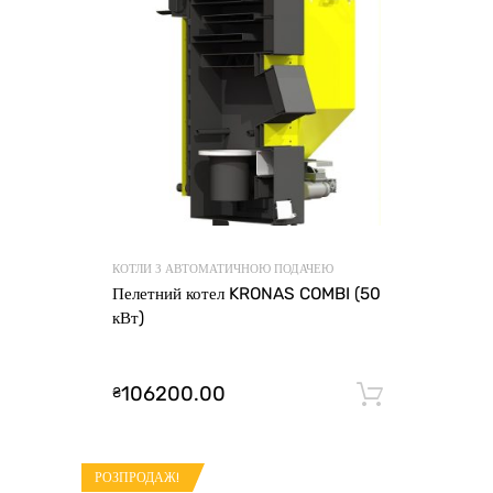
КОТЛИ З АВТОМАТИЧНОЮ ПОДАЧЕЮ
Пелетний котел KRONAS COMBI (50
кВт)
106200.00
₴
Додати 
РОЗПРОДАЖ!