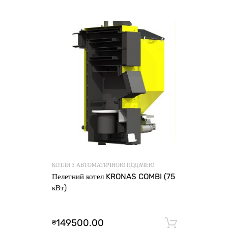
КОТЛИ З АВТОМАТИЧНОЮ ПОДАЧЕЮ
Пелетний котел KRONAS COMBI (75
кВт)
149500.00
₴
Додати 