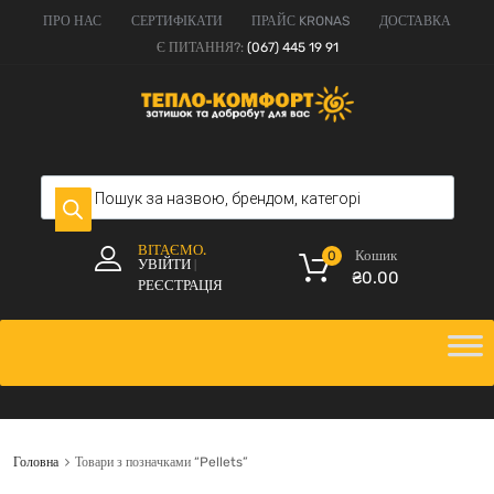
ПРО НАС
СЕРТИФІКАТИ
ПРАЙС KRONAS
ДОСТАВКА
Є ПИТАННЯ?:
(067) 445 19 91
ВІТАЄМО.
Кошик
0
УВІЙТИ
|
₴
0.00
РЕЄСТРАЦІЯ
Головна
Товари з позначками “Pellets”