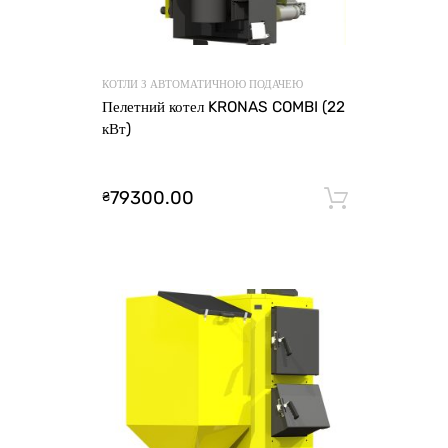
КОТЛИ З АВТОМАТИЧНОЮ ПОДАЧЕЮ
Пелетний котел KRONAS COMBI (22
кВт)
79300.00
₴
Додати 