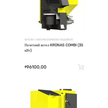
КОТЛИ З АВТОМАТИЧНОЮ ПОДАЧЕЮ
Пелетний котел KRONAS COMBI (35
кВт)
96100.00
₴
Додати 