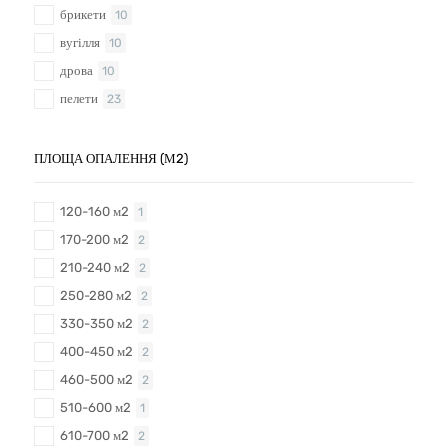
брикети
10
вугілля
10
дрова
10
пелети
23
ПЛОЩА ОПАЛЕННЯ (М2)
120-160 м2
1
170-200 м2
2
210-240 м2
2
250-280 м2
2
330-350 м2
2
400-450 м2
2
460-500 м2
2
510-600 м2
1
610-700 м2
2