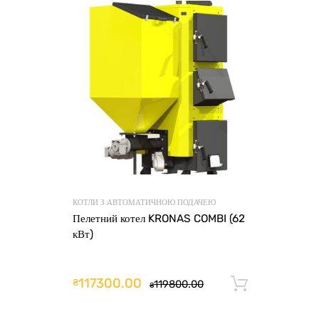
КОТЛИ З АВТОМАТИЧНОЮ ПОДАЧЕЮ
Пелетний котел KRONAS COMBI (62
кВт)
117300.00
₴
119800.00
Додати 
₴