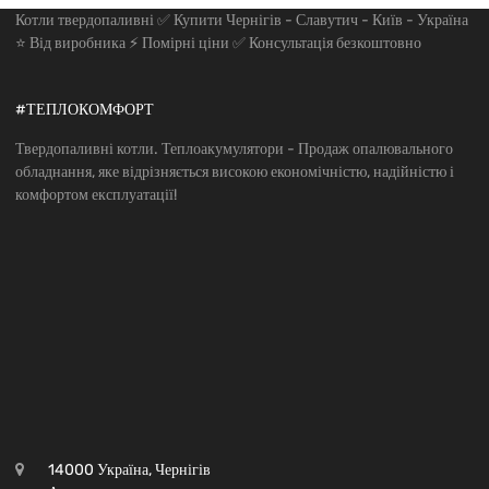
Котли твердопаливні ✅ Купити Чернігів - Славутич - Київ - Україна
⭐ Від виробника ⚡ Помірні ціни ✅ Консультація безкоштовно
#ТЕПЛОКОМФОРТ
Твердопаливні котли. Теплоакумулятори - Продаж опалювального
обладнання, яке відрізняється високою економічністю, надійністю і
комфортом експлуатації!
14000 Україна, Чернігів
Адреса:
+38-050-7472332
ПН-ПТ з 9:00 до 19:00
+38(067)4451991
teplocomf@gmail.com