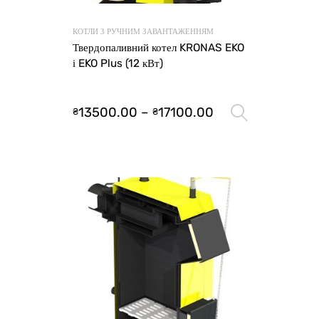
КОТЛИ З РУЧНИМ ЗАВАНТАЖЕННЯМ
Твердопаливний котел KRONAS EKO
і EKO Plus (12 кВт)
13500.00
–
17100.00
₴
₴
Оберіть 