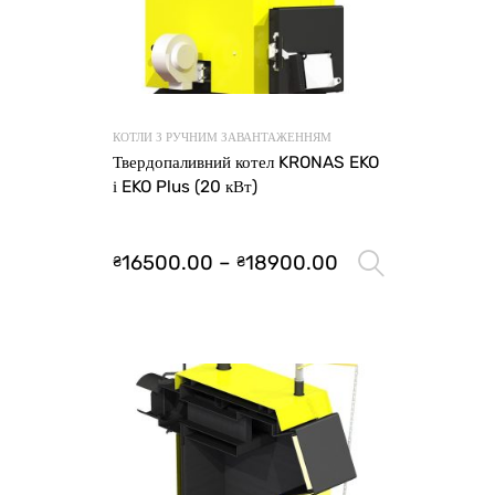
КОТЛИ З РУЧНИМ ЗАВАНТАЖЕННЯМ
Твердопаливний котел KRONAS EKO
і EKO Plus (20 кВт)
16500.00
–
18900.00
₴
₴
Оберіть 