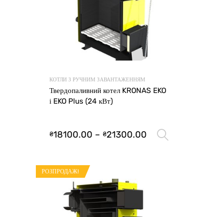
КОТЛИ З РУЧНИМ ЗАВАНТАЖЕННЯМ
Твердопаливний котел KRONAS EKO
і EKO Plus (24 кВт)
18100.00
–
21300.00
₴
₴
Оберіть 
РОЗПРОДАЖ!