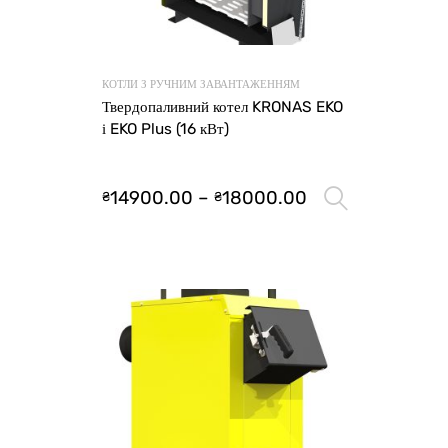
КОТЛИ З РУЧНИМ ЗАВАНТАЖЕННЯМ
Твердопаливний котел KRONAS EKO
і EKO Plus (16 кВт)
14900.00
–
18000.00
₴
₴
Оберіть 