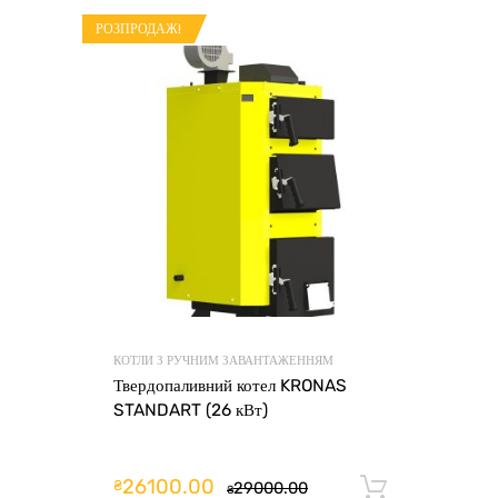
РОЗПРОДАЖ!
КОТЛИ З РУЧНИМ ЗАВАНТАЖЕННЯМ
Твердопаливний котел KRONAS
STANDART (26 кВт)
26100.00
₴
29000.00
Додати 
₴