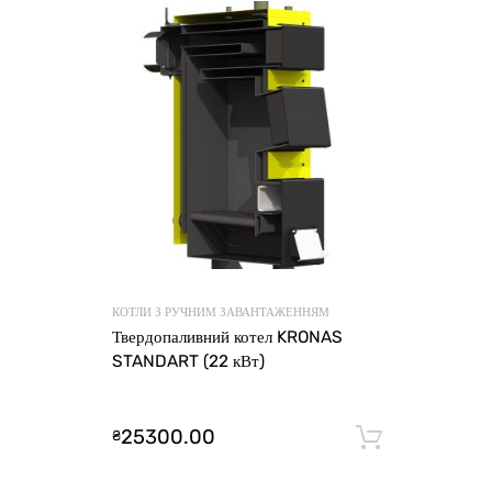
КОТЛИ З РУЧНИМ ЗАВАНТАЖЕННЯМ
Твердопаливний котел KRONAS
STANDART (22 кВт)
25300.00
₴
Додати 