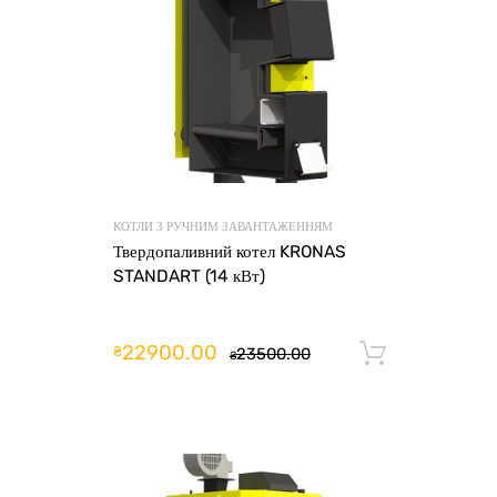
КОТЛИ З РУЧНИМ ЗАВАНТАЖЕННЯМ
Твердопаливний котел KRONAS
STANDART (14 кВт)
22900.00
₴
23500.00
Додати 
₴