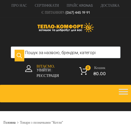
ПРО НАС
СЕРТИФІКАТИ
ПРАЙС KRONAS
ДОСТАВКА
Є ПИТАННЯ?:
(067) 445 19 91
ВІТАЄМО.
Кошик
0
УВІЙТИ
|
₴
0.00
РЕЄСТРАЦІЯ
Головна
Товари з позначками “Котли”