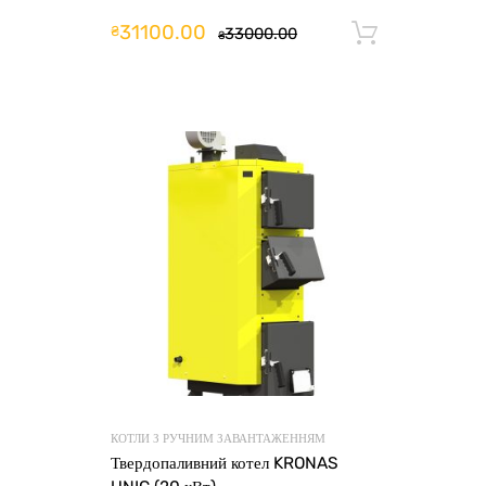
31100.00
₴
33000.00
Додати 
₴
КОТЛИ З РУЧНИМ ЗАВАНТАЖЕННЯМ
Твердопаливний котел KRONAS