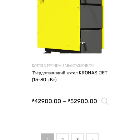
КОТЛИ З РУЧНИМ ЗАВАНТАЖЕННЯМ
Твердопаливний котел KRONAS JET
(15-30 кВт)
42900.00
–
52900.00
₴
₴
Оберіть 
1
2
3