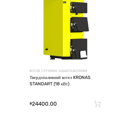
КОТЛИ З РУЧНИМ ЗАВАНТАЖЕННЯМ
Твердопаливний котел KRONAS
STANDART (18 кВт)
24400.00
₴
Додати 