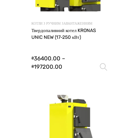
КОТЛИ З РУЧНИМ ЗАВАНТАЖЕННЯМ
Твердопаливний котел KRONAS
UNIC NEW (17-250 кВт)
36400.00
–
₴
197200.00
₴
Оберіть 