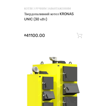
КОТЛИ З РУЧНИМ ЗАВАНТАЖЕННЯМ
Твердопаливний котел KRONAS
UNIC (30 кВт)
41100.00
₴
Додати 