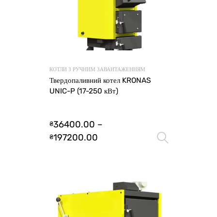
КОТЛИ З РУЧНИМ ЗАВАНТАЖЕННЯМ
Твердопаливний котел KRONAS
UNIC-P (17-250 кВт)
36400.00
–
₴
197200.00
₴
Оберіть 