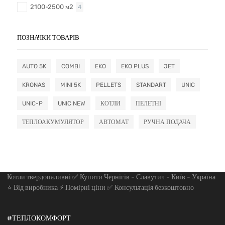
2100-2500 м2
4
ПОЗНАЧКИ ТОВАРІВ
AUTO 5K
COMBI
EKO
EKO PLUS
JET
KRONAS
MINI 5K
PELLETS
STANDART
UNIC
UNIC-P
UNIC NEW
КОТЛИ
ПЕЛЕТНІ
ТЕПЛОАКУМУЛЯТОР
АВТОМАТ
РУЧНА ПОДАЧА
Котли твердопаливні ✅ Купити Чернігів - Славутич - Київ - Україна
⭐ Від виробника ⚡ Помірні ціни ✅ Консультація безкоштовно
#ТЕПЛОКОМФОРТ