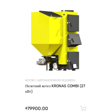
КОТЛИ З АВТОМАТИЧНОЮ ПОДАЧЕЮ
Пелетний котел KRONAS COMBI (27
кВт)
79900.00
₴
Додати 