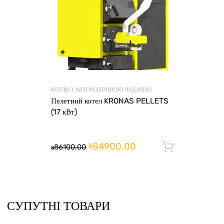
КОТЛИ З АВТОМАТИЧНОЮ ПОДАЧЕЮ
Пелетний котел KRONAS PELLETS
(17 кВт)
84900.00
₴
86100.00
Додати 
₴
СУПУТНІ ТОВАРИ