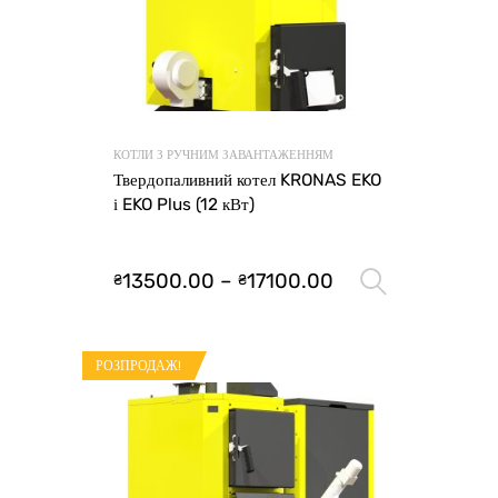
КОТЛИ З РУЧНИМ ЗАВАНТАЖЕННЯМ
Твердопаливний котел KRONAS EKO
і EKO Plus (12 кВт)
13500.00
–
17100.00
₴
₴
Оберіть 
РОЗПРОДАЖ!