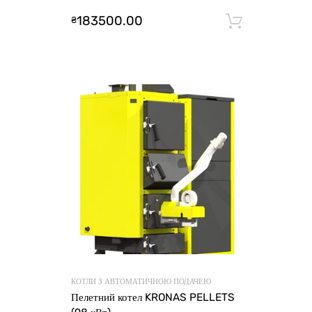
183500.00
₴
Додати 
КОТЛИ З АВТОМАТИЧНОЮ ПОДАЧЕЮ
Пелетний котел KRONAS PELLETS