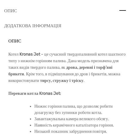
ОПИС
ДОДАТКОВА ІНФОРМАЦІЯ
ОПИС
Котел
Kronas Jet
– це сучасний твердопаливний котел шахтного
типу з нижнім горінням палива. Дана модель призначена для
таких видів твердого палива, як
дрова, деревні і торф’яні
брикети
. Крім того, в підмішування до дров і брикетів, можна
використовувати
тирсу, стружку і тріску
.
Переваги котла Kronas Jet:
Нижнє горіння палива, що дозволяє робити
дозагрузку без зупинки роботи котла.
Завантажувальна камера великого обсягу.
Наявність керамічного каталізатора горіння.
Низький показник забруднення повітря.