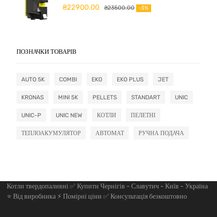
₴
22900.00
₴
23500.00
-3%
ПОЗНАЧКИ ТОВАРІВ
AUTO 5K
COMBI
EKO
EKO PLUS
JET
KRONAS
MINI 5K
PELLETS
STANDART
UNIC
UNIC-P
UNIC NEW
КОТЛИ
ПЕЛЕТНІ
ТЕПЛОАКУМУЛЯТОР
АВТОМАТ
РУЧНА ПОДАЧА
Котли твердопаливні ✅ Купити Чернігів - Славутич - Київ - Україна
⭐ Від виробника ⚡ Помірні ціни ✅ Консультація безкоштовно