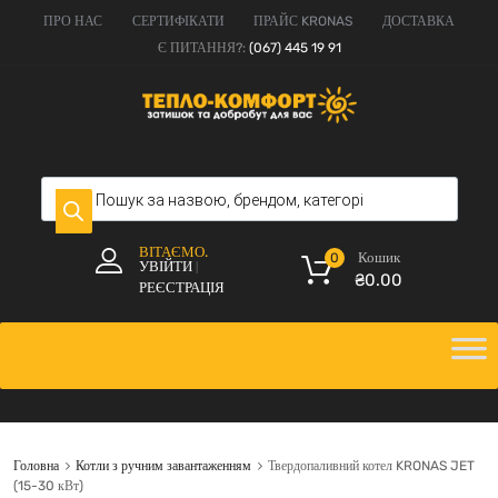
ПРО НАС
СЕРТИФІКАТИ
ПРАЙС KRONAS
ДОСТАВКА
Є ПИТАННЯ?:
(067) 445 19 91
ВІТАЄМО.
Кошик
0
УВІЙТИ
|
₴
0.00
РЕЄСТРАЦІЯ
Головна
Котли з ручним завантаженням
Твердопаливний котел KRONAS JET
(15-30 кВт)