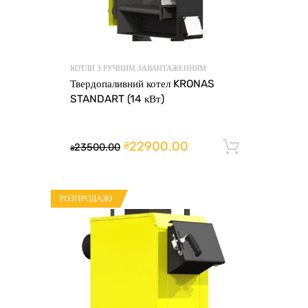
КОТЛИ З РУЧНИМ ЗАВАНТАЖЕННЯМ
Твердопаливний котел KRONAS
STANDART (14 кВт)
22900.00
₴
23500.00
Додати 
₴
РОЗПРОДАЖ!